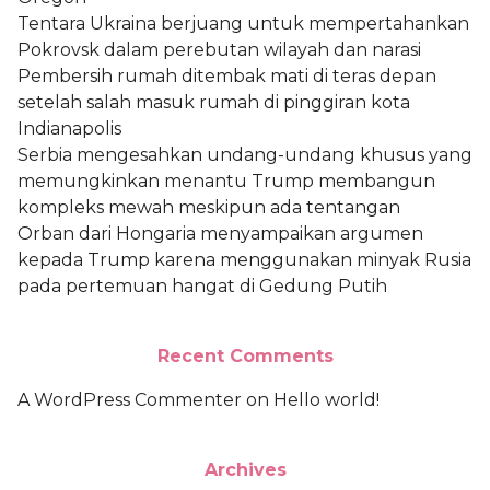
Tentara Ukraina berjuang untuk mempertahankan
Pokrovsk dalam perebutan wilayah dan narasi
Pembersih rumah ditembak mati di teras depan
setelah salah masuk rumah di pinggiran kota
Indianapolis
Serbia mengesahkan undang-undang khusus yang
memungkinkan menantu Trump membangun
kompleks mewah meskipun ada tentangan
Orban dari Hongaria menyampaikan argumen
kepada Trump karena menggunakan minyak Rusia
pada pertemuan hangat di Gedung Putih
Recent Comments
A WordPress Commenter
on
Hello world!
Archives