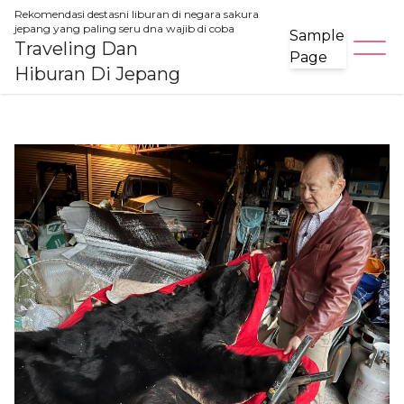
Skip
Rekomendasi destasni liburan di negara sakura
jepang yang paling seru dna wajib di coba
to
Sample
Traveling Dan
content
Page
Hiburan Di Jepang